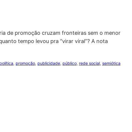
téria de promoção cruzam fronteiras sem o menor
uanto tempo levou pra “virar viral”? A nota
política
, 
promoção
, 
publicidade
, 
público
, 
rede social
, 
semiótica