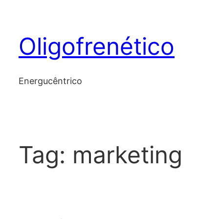
Skip
to
Oligofrenético
content
Energucêntrico
Tag:
marketing