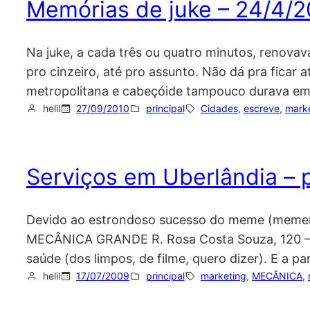
Memórias de juke – 24/4/
Na juke, a cada três ou quatro minutos, renovav
pro cinzeiro, até pro assunto. Não dá pra ficar
metropolitana e cabeçóide tampouco durava e
helil
27/09/2010
principal
Cidades
, 
escreve
, 
mark
Serviços em Uberlândia – 
Devido ao estrondoso sucesso do meme (mememe
MECÂNICA GRANDE R. Rosa Costa Souza, 120 – D
saúde (dos limpos, de filme, quero dizer). E a p
helil
17/07/2009
principal
marketing
, 
MECÂNICA
, 