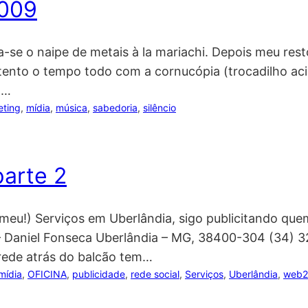
2009
a-se o naipe de metais à la mariachi. Depois meu res
 atento o tempo todo com a cornucópia (trocadilho ac
m…
eting
, 
mídia
, 
música
, 
sabedoria
, 
silêncio
parte 2
u!) Serviços em Uberlândia, sigo publicitando que
aniel Fonseca Uberlândia – MG, 38400-304 (34) 32
arede atrás do balcão tem…
mídia
, 
OFICINA
, 
publicidade
, 
rede social
, 
Serviços
, 
Uberlândia
, 
web2