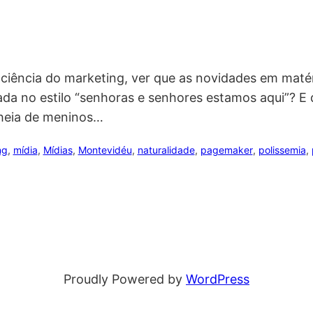
sa ciência do marketing, ver que as novidades em ma
a no estilo “senhoras e senhores estamos aqui”? E q
heia de meninos…
ng
, 
mídia
, 
Mídias
, 
Montevidéu
, 
naturalidade
, 
pagemaker
, 
polissemia
, 
Proudly Powered by
WordPress