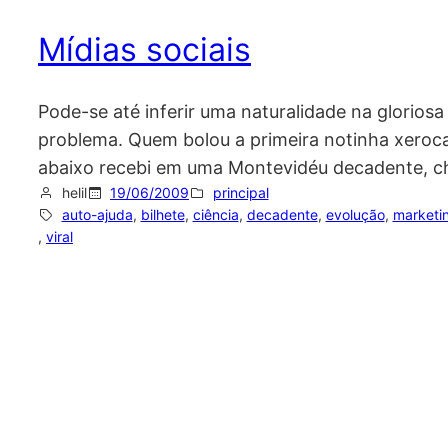
Mídias sociais
Pode-se até inferir uma naturalidade na glorio
problema. Quem bolou a primeira notinha xerocad
abaixo recebi em uma Montevidéu decadente, c
helil
19/06/2009
principal
auto-ajuda
, 
bilhete
, 
ciência
, 
decadente
, 
evolução
, 
marketi
, 
viral