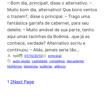
– Bom dia, principal!, disse o alternativo. –
Muito bom dia, alternativo! Que bons ventos
o trazem?, disse o principal. – Trago uma
fantástica garrafa de cabernet, para seu
deleite. – Muito amável de sua parte, tenho
aqui umas tacinhas da Boêmia…que já as
conhece, verdade? Alternativo sorriu e
continuou: – Aliás, jamais seria tão…
helil
01/10/2010
principal
auto-ajuda
, 
castidade
, 
conselhos
, 
decadente
, 
highbrow
, 
ideologia
, 
ludibriar
, 
silêncio
1
2
Next Page