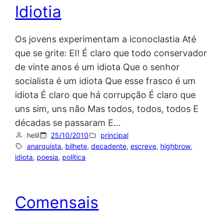
Idiotia
Os jovens experimentam a iconoclastia Até
que se grite: EI! É claro que todo conservador
de vinte anos é um idiota Que o senhor
socialista é um idiota Que esse frasco é um
idiota É claro que há corrupção É claro que
uns sim, uns não Mas todos, todos, todos E
décadas se passaram E…
helil
25/10/2010
principal
anarquista
, 
bilhete
, 
decadente
, 
escreve
, 
highbrow
, 
idiota
, 
poesia
, 
política
Comensais