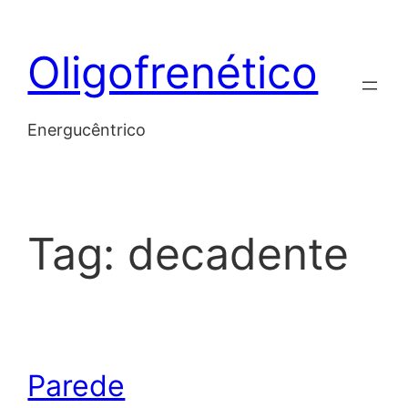
Skip
to
Oligofrenético
content
Energucêntrico
Tag:
decadente
Parede