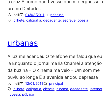
a cruz E como não tivesse quem o erguesse a
prumo Deitado…
helil
04/03/2011
principal
bilhete
, 
caligrafia
, 
decadente
, 
escreve
, 
poesia
urbanas
A luz me acendeu O telefone me falou que eu
ia Enquanto o jornal me lia Chamei a atenção
da buzina – O cinema me veio – Um som me
ouviu ao longe E a avenida andou depressa
helil
12/01/2011
principal
bilhete
, 
caligrafia
, 
ciência
, 
cinema
, 
decadente
, 
Internet
, 
poesia
, 
público