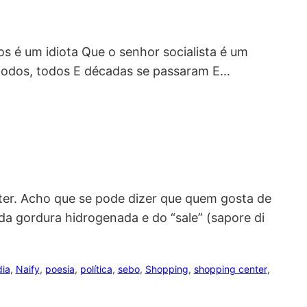
os é um idiota Que o senhor socialista é um
, todos, todos E décadas se passaram E…
ter. Acho que se pode dizer que quem gosta de
a gordura hidrogenada e do “sale” (sapore di
dia
, 
Naify
, 
poesia
, 
política
, 
sebo
, 
Shopping
, 
shopping center
, 