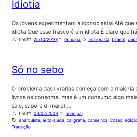
Idiotia
Os jovens experimentam a iconoclastia Até que se
idiota Que esse frasco é um idiota É claro que 
helil
25/10/2010
principal
anarquista
, 
bilhete
, 
dec
Só no sebo
O problema das livrarias começa com a maioria
livros os consome, mas é um consumo algo mais 
sale, sapore di mare).…
helil
09/07/2009
principal
anarquista
, 
auto-ajuda
, 
caligrafia
, 
conselhos
, 
Cosac
, 
ediçã
Tradução