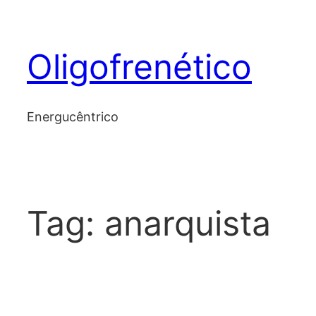
Skip
to
Oligofrenético
content
Energucêntrico
Tag:
anarquista