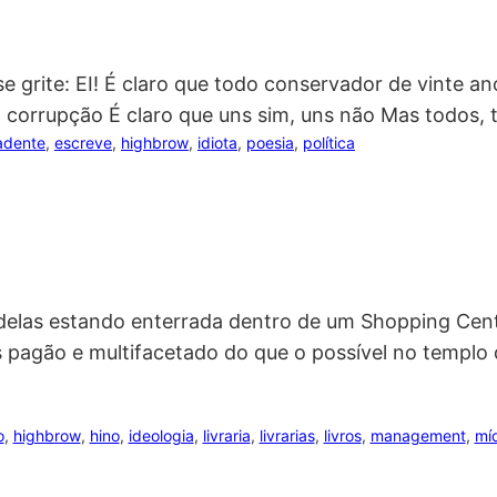
 grite: EI! É claro que todo conservador de vinte an
há corrupção É claro que uns sim, uns não Mas todos
adente
, 
escreve
, 
highbrow
, 
idiota
, 
poesia
, 
política
 delas estando enterrada dentro de um Shopping Cen
pagão e multifacetado do que o possível no templo d
o
, 
highbrow
, 
hino
, 
ideologia
, 
livraria
, 
livrarias
, 
livros
, 
management
, 
mí