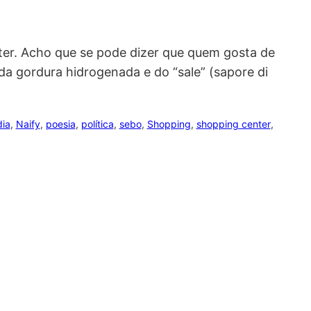
ter. Acho que se pode dizer que quem gosta de
a gordura hidrogenada e do “sale” (sapore di
dia
, 
Naify
, 
poesia
, 
política
, 
sebo
, 
Shopping
, 
shopping center
, 