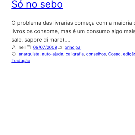
Só no sebo
O problema das livrarias começa com a maioria
livros os consome, mas é um consumo algo mais 
sale, sapore di mare).…
helil
09/07/2009
principal
anarquista
, 
auto-ajuda
, 
caligrafia
, 
conselhos
, 
Cosac
, 
ediçã
Tradução