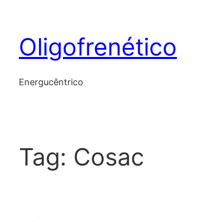
Skip
to
Oligofrenético
content
Energucêntrico
Tag:
Cosac