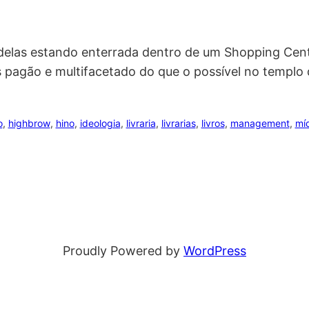
 delas estando enterrada dentro de um Shopping Cen
pagão e multifacetado do que o possível no templo d
o
, 
highbrow
, 
hino
, 
ideologia
, 
livraria
, 
livrarias
, 
livros
, 
management
, 
mí
Proudly Powered by
WordPress