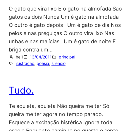
O gato que vira lixo E o gato na almofada São
gatos os dois Nunca Um é gato na almofada
O outro é gato depois Um é gato de dia Nos
pelos e nas preguiças O outro vira lixo Nas
unhas e nas malícias Um é gato de noite E
briga contra um…
helil
13/04/2011
principal
ilustração
, 
poesia
, 
silêncio
Tudo.
Te aquieta, aquieta Não queira me ter Só
queira me ter agora no tempo parado.
Esquece a excitação histérica Ignora toda
escola Enquanto caminha no quarto e sente