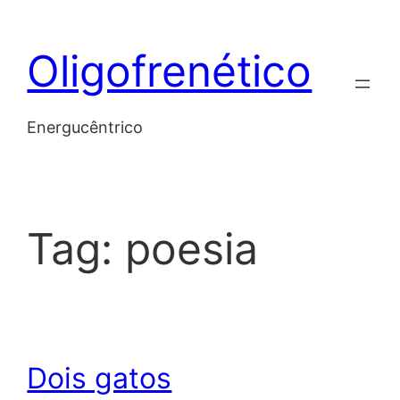
Skip
to
Oligofrenético
content
Energucêntrico
Tag:
poesia
Dois gatos