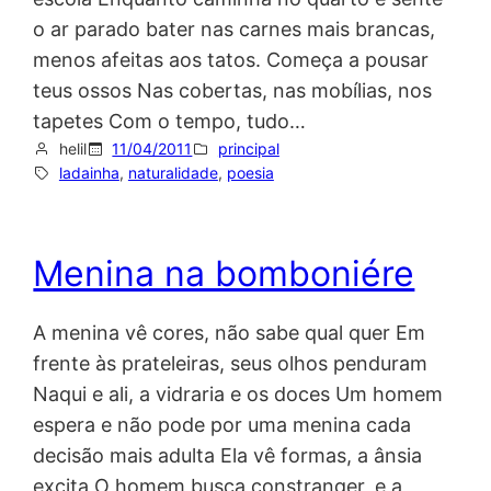
o ar parado bater nas carnes mais brancas,
menos afeitas aos tatos. Começa a pousar
teus ossos Nas cobertas, nas mobílias, nos
tapetes Com o tempo, tudo…
helil
11/04/2011
principal
ladainha
, 
naturalidade
, 
poesia
Menina na bomboniére
A menina vê cores, não sabe qual quer Em
frente às prateleiras, seus olhos penduram
Naqui e ali, a vidraria e os doces Um homem
espera e não pode por uma menina cada
decisão mais adulta Ela vê formas, a ânsia
excita O homem busca constranger, e a