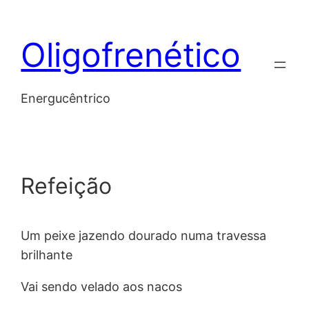
Skip
to
Oligofrenético
content
Energucêntrico
Refeição
Um peixe jazendo dourado numa travessa
brilhante
Vai sendo velado aos nacos