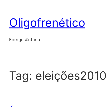
Skip
to
Oligofrenético
content
Energucêntrico
Tag:
eleições2010