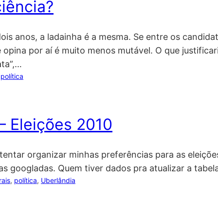
iência?
ois anos, a ladainha é a mesma. Se entre os candid
 opina por aí é muito menos mutável. O que justificari
ata”,…
 
política
– Eleições 2010
ra tentar organizar minhas preferências para as elei
s googladas. Quem tiver dados pra atualizar a tabela
rais
, 
política
, 
Uberlândia