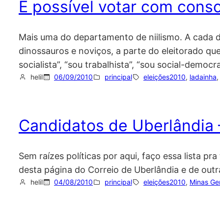
É possível votar com consc
Mais uma do departamento de niilismo. A cada d
dinossauros e noviços, a parte do eleitorado que
socialista”, “sou trabalhista”, “sou social-democr
helil
06/09/2010
principal
eleições2010
, 
ladainha
,
Candidatos de Uberlândia 
Sem raízes políticas por aqui, faço essa lista p
desta página do Correio de Uberlândia e de outra
helil
04/08/2010
principal
eleições2010
, 
Minas Ge