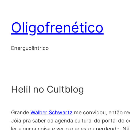
Skip
to
Oligofrenético
content
Energucêntrico
Helil no Cultblog
Grande
Walber Schwartz
me convidou, então re
Jóia pra saber da agenda cultural do portal do ce
ler alguma coisa e ver o que estou perdendo. Nã