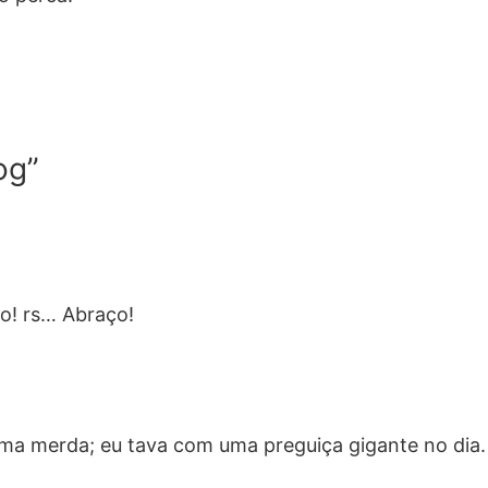
og”
do! rs… Abraço!
uma merda; eu tava com uma preguiça gigante no dia.