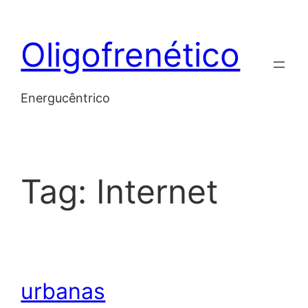
Skip
to
Oligofrenético
content
Energucêntrico
Tag:
Internet
urbanas