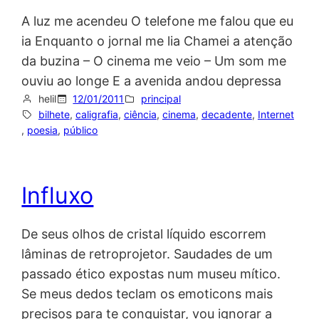
A luz me acendeu O telefone me falou que eu
ia Enquanto o jornal me lia Chamei a atenção
da buzina – O cinema me veio – Um som me
ouviu ao longe E a avenida andou depressa
helil
12/01/2011
principal
bilhete
, 
caligrafia
, 
ciência
, 
cinema
, 
decadente
, 
Internet
, 
poesia
, 
público
Influxo
De seus olhos de cristal líquido escorrem
lâminas de retroprojetor. Saudades de um
passado ético expostas num museu mítico.
Se meus dedos teclam os emoticons mais
precisos para te conquistar, vou ignorar a