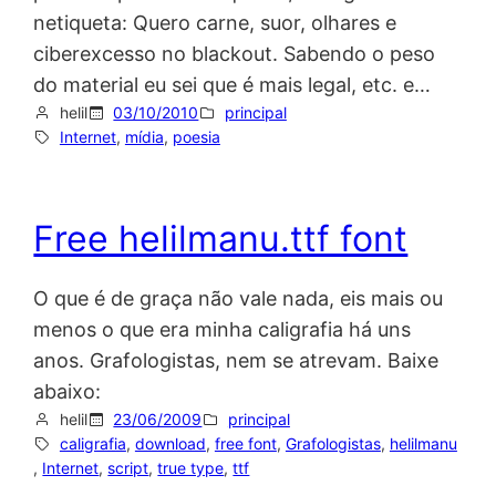
netiqueta: Quero carne, suor, olhares e
ciberexcesso no blackout. Sabendo o peso
do material eu sei que é mais legal, etc. e…
helil
03/10/2010
principal
Internet
, 
mídia
, 
poesia
Free helilmanu.ttf font
O que é de graça não vale nada, eis mais ou
menos o que era minha caligrafia há uns
anos. Grafologistas, nem se atrevam. Baixe
abaixo:
helil
23/06/2009
principal
caligrafia
, 
download
, 
free font
, 
Grafologistas
, 
helilmanu
, 
Internet
, 
script
, 
true type
, 
ttf