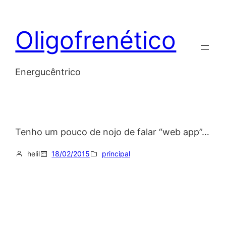
Skip
to
Oligofrenético
content
Energucêntrico
Tenho um pouco de nojo de falar “web app”…
helil
18/02/2015
principal