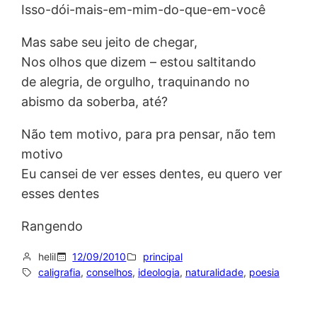
Isso-dói-mais-em-mim-do-que-em-você
Mas sabe seu jeito de chegar,
Nos olhos que dizem – estou saltitando
de alegria, de orgulho, traquinando no
abismo da soberba, até?
Não tem motivo, para pra pensar, não tem
motivo
Eu cansei de ver esses dentes, eu quero ver
esses dentes
Rangendo
helil
12/09/2010
principal
caligrafia
, 
conselhos
, 
ideologia
, 
naturalidade
, 
poesia